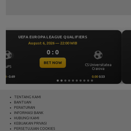
UEFA EUROPA LEAGUE QUALIFIERS
August 7, 2026 — 00:00 WIB
0 : 0
Previous
BET NOW
Red Bull Salzburg
Pafos FC
0.75
0.65
-0.75
-0.81
TENTANG KAMI
BANTUAN
PERATURAN
INFORMASI BANK
HUBUNGI KAMI
KEBIJAKAN PRIVASI
PERSETUJUAN COOKIES