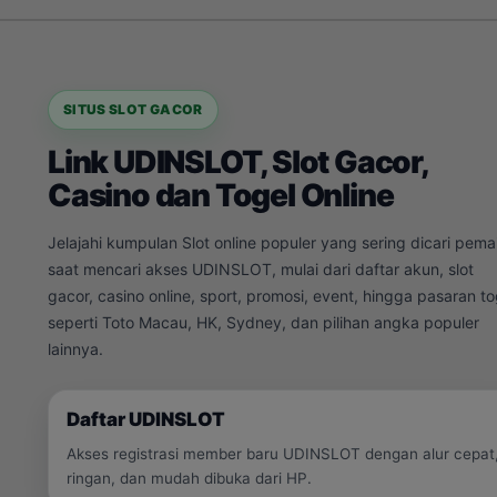
SITUS SLOT GACOR
Link UDINSLOT, Slot Gacor,
Casino dan Togel Online
Jelajahi kumpulan Slot online populer yang sering dicari pema
saat mencari akses UDINSLOT, mulai dari daftar akun, slot
gacor, casino online, sport, promosi, event, hingga pasaran to
seperti Toto Macau, HK, Sydney, dan pilihan angka populer
lainnya.
Daftar UDINSLOT
Akses registrasi member baru UDINSLOT dengan alur cepat
ringan, dan mudah dibuka dari HP.