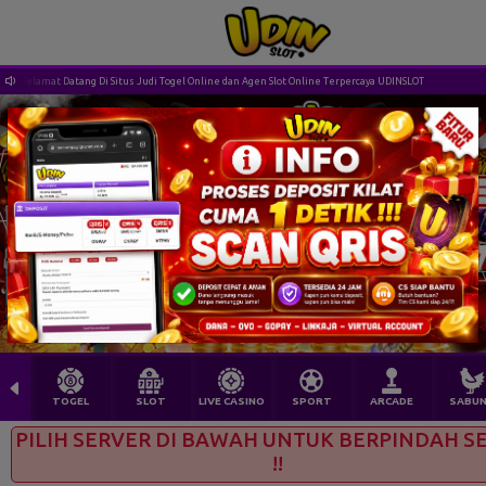
Selamat Datang Di Situs Judi Togel Online dan Agen Slot Online Terpercaya UDINSLOT
TOGEL
SLOT
LIVE CASINO
SPORT
ARCADE
SABU
PILIH SERVER DI BAWAH UNTUK BERPINDAH S
!!