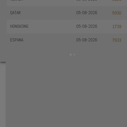
QATAR
05-08-2026
5930
HONGKONG
05-08-2026
1739
ESPANA
05-08-2026
7633