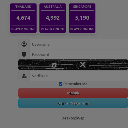
THAILAND
AUSTRALIA
SINGAPORE
4,674
4,992
5,190
PLAYER ONLINE
PLAYER ONLINE
PLAYER ONLINE
Remember Me
Masuk
Daftar Sekarang
Desktop
Wap