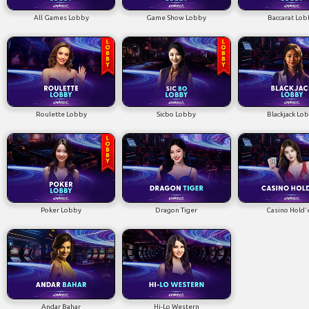
All Games Lobby
Game Show Lobby
Baccarat Lo
Roulette Lobby
Sicbo Lobby
Blackjack Lo
Poker Lobby
Dragon Tiger
Casino Hold
Andar Bahar
Hi-Lo Western