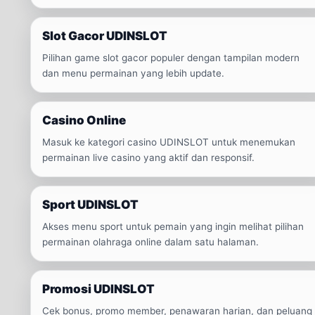
Slot Gacor UDINSLOT
Pilihan game slot gacor populer dengan tampilan modern
dan menu permainan yang lebih update.
Casino Online
Masuk ke kategori casino UDINSLOT untuk menemukan
permainan live casino yang aktif dan responsif.
Sport UDINSLOT
Akses menu sport untuk pemain yang ingin melihat pilihan
permainan olahraga online dalam satu halaman.
Promosi UDINSLOT
Cek bonus, promo member, penawaran harian, dan peluang