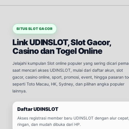
SITUS SLOT GACOR
Link UDINSLOT, Slot Gacor,
Casino dan Togel Online
Jelajahi kumpulan Slot online populer yang sering dicari pema
saat mencari akses UDINSLOT, mulai dari daftar akun, slot
gacor, casino online, sport, promosi, event, hingga pasaran to
seperti Toto Macau, HK, Sydney, dan pilihan angka populer
lainnya.
Daftar UDINSLOT
Akses registrasi member baru UDINSLOT dengan alur cepat
ringan, dan mudah dibuka dari HP.