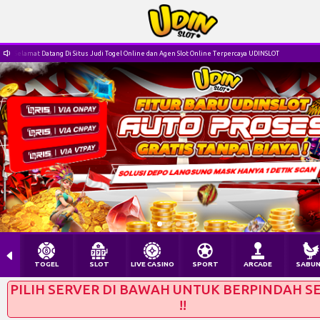
Selamat Datang Di Situs Judi Togel Online dan Agen Slot Online Terpercaya UDINSLOT
TOGEL
SLOT
LIVE CASINO
SPORT
ARCADE
SABU
PILIH SERVER DI BAWAH UNTUK BERPINDAH S
!!