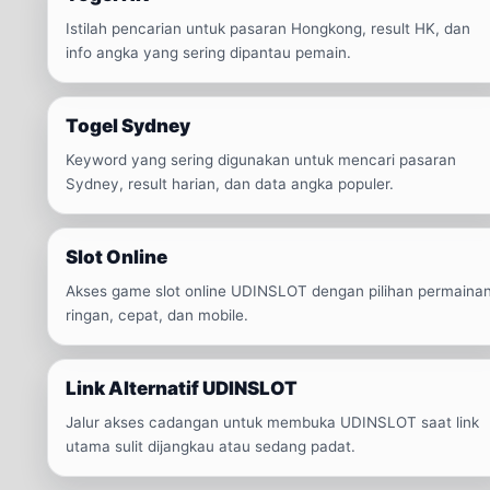
Istilah pencarian untuk pasaran Hongkong, result HK, dan
info angka yang sering dipantau pemain.
Togel Sydney
Keyword yang sering digunakan untuk mencari pasaran
Sydney, result harian, dan data angka populer.
Slot Online
Akses game slot online UDINSLOT dengan pilihan permaina
ringan, cepat, dan mobile.
Link Alternatif UDINSLOT
Jalur akses cadangan untuk membuka UDINSLOT saat link
utama sulit dijangkau atau sedang padat.