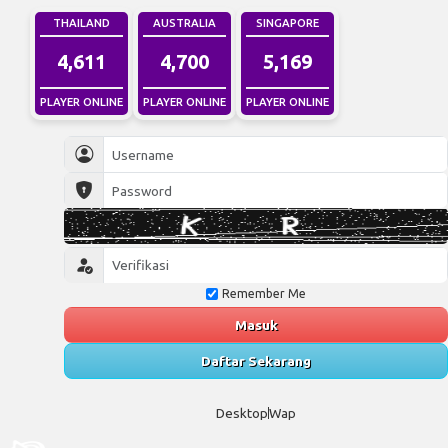
THAILAND
AUSTRALIA
SINGAPORE
4,611
4,700
5,169
PLAYER ONLINE
PLAYER ONLINE
PLAYER ONLINE
Remember Me
Masuk
Daftar Sekarang
Desktop
Wap