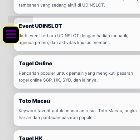
tambahan yang sedang aktif di UDINSLOT.
UDIN!
Event UDINSLOT
Ikuti event terbaru UDINSLOT dengan hadiah menarik,
agenda promo, dan aktivitas khusus member.
Togel Online
Pencarian populer untuk pemain yang mengikuti pasaran
togel online SGP, HK, SYD, dan lainnya.
Toto Macau
Keyword favorit untuk pencarian result Toto Macau, angka
harian dan pantauan pasaran populer.
Togel HK