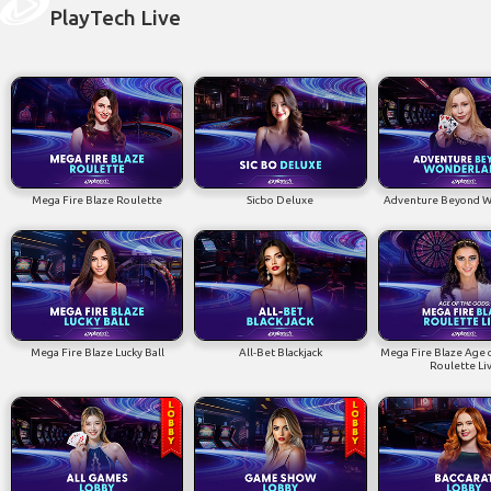
PlayTech Live
Mega Fire Blaze Roulette
Sicbo Deluxe
Adventure Beyond W
Mega Fire Blaze Lucky Ball
All-Bet Blackjack
Mega Fire Blaze Age 
Roulette Li