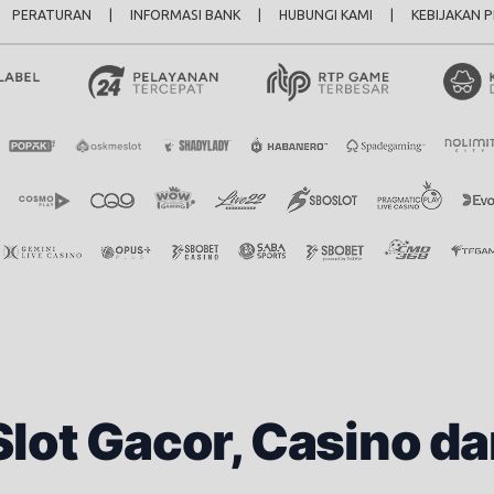
PERATURAN
|
INFORMASI BANK
|
HUBUNGI KAMI
|
KEBIJAKAN P
lot Gacor, Casino da