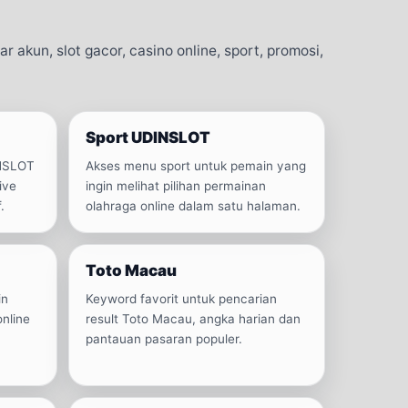
 akun, slot gacor, casino online, sport, promosi,
Sport UDINSLOT
INSLOT
Akses menu sport untuk pemain yang
ive
ingin melihat pilihan permainan
.
olahraga online dalam satu halaman.
Toto Macau
in
Keyword favorit untuk pencarian
nline
result Toto Macau, angka harian dan
pantauan pasaran populer.