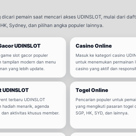
g dicari pemain saat mencari akses UDINSLOT, mulai dari daftar
HK, Sydney, dan pilihan angka populer lainnya.
 Gacor UDINSLOT
Casino Online
n game slot gacor populer
Masuk ke kategori casino UD
 tampilan modern dan menu
untuk menemukan permainan l
nan yang lebih update.
casino yang aktif dan responsif
t UDINSLOT
Togel Online
event terbaru UDINSLOT
Pencarian populer untuk pema
 hadiah menarik, agenda
yang mengikuti pasaran togel o
 dan aktivitas khusus member.
SGP, HK, SYD, dan lainnya.