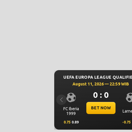
SPAIN LA LIGA
SPAIN LA LIGA
gust 16, 2026 — 02:30 WIB
August 16, 2026 — 00
0 : 0
0 : 0
Previous
BET NOW
BET NOW
Rayo
a
Alaves
Vallecano
5
-0.25
0.95
0.00
0.62