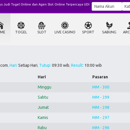
tus Judi Togel Online dan Agen Slot Online Terpercaya UDINSLOT
ME
TOGEL
SLOT
LIVE CASINO
SPORT
SABUNG
ARC
.com
, Hari:
Setiap Hari
, Tutup:
09:30 wib
, Result:
10:00 wib
Hari
Pasaran
Minggu
MM - 300
Sabtu
MM - 299
Jumat
MM - 298
Kamis
MM - 297
Rabu
MM - 296