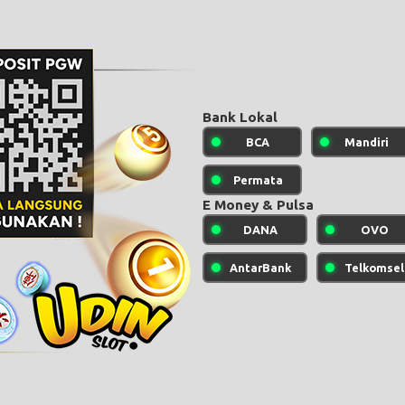
Bank Lokal
BCA
Mandiri
Permata
E Money & Pulsa
DANA
OVO
AntarBank
Telkomsel