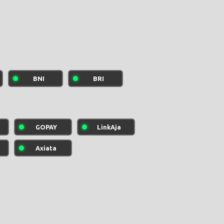
BNI
BRI
GOPAY
LinkAja
Axiata