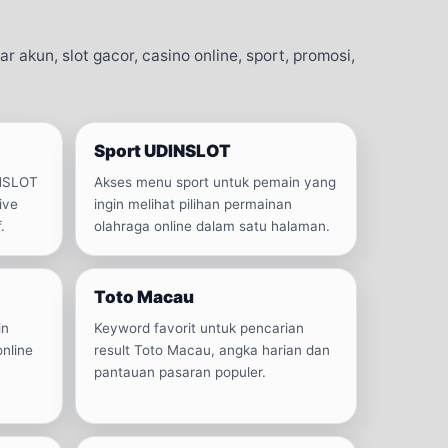
 akun, slot gacor, casino online, sport, promosi,
Sport UDINSLOT
INSLOT
Akses menu sport untuk pemain yang
ive
ingin melihat pilihan permainan
.
olahraga online dalam satu halaman.
Toto Macau
in
Keyword favorit untuk pencarian
nline
result Toto Macau, angka harian dan
pantauan pasaran populer.