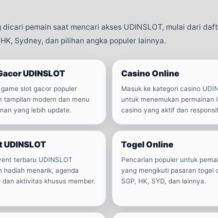
g dicari pemain saat mencari akses UDINSLOT, mulai dari daftar
HK, Sydney, dan pilihan angka populer lainnya.
 Gacor UDINSLOT
Casino Online
n game slot gacor populer
Masuk ke kategori casino UD
 tampilan modern dan menu
untuk menemukan permainan l
nan yang lebih update.
casino yang aktif dan responsif
t UDINSLOT
Togel Online
event terbaru UDINSLOT
Pencarian populer untuk pema
 hadiah menarik, agenda
yang mengikuti pasaran togel o
 dan aktivitas khusus member.
SGP, HK, SYD, dan lainnya.