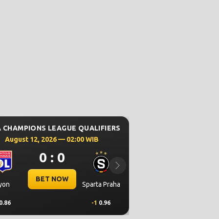
UEFA CHAMPIONS LEAGUE QUALIFIERS
August 11, 2026 — 22:59 WIB
0 : 0
Next
BET NOW
Union Saint-
Bodo Glimt
Gilloise
0.75
0.88
-0.75
0.94