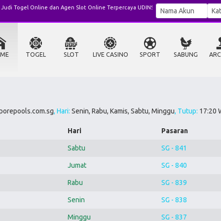
s Judi Togel Online dan Agen Slot Online Terpercaya UDINSLOT
ME
TOGEL
SLOT
LIVE CASINO
SPORT
SABUNG
ARC
porepools.com.sg
, Hari:
Senin, Rabu, Kamis, Sabtu, Minggu
, Tutup:
17:20 
Hari
Pasaran
Sabtu
SG - 841
Jumat
SG - 840
Rabu
SG - 839
Senin
SG - 838
Minggu
SG - 837