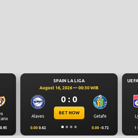
8/8/2026
 QUALIFIERS
UEFA CHAMPIONS LEAGUE QUALIFIERS
:30 WIB
August 12, 2026 — 01:15 WIB
0 : 0
BET NOW
Slovan
Fenerbahce
Mjallby
Bratislava
0.5
0.87
0.5
0.83
-0.5
0.99