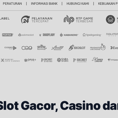
PERATURAN
|
INFORMASI BANK
|
HUBUNGI KAMI
|
KEBIJAKAN P
lot Gacor, Casino da