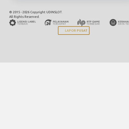
© 2015 - 2026 Copyright UDINSLOT.
All Rights Reserved.
LAPOR PUSAT