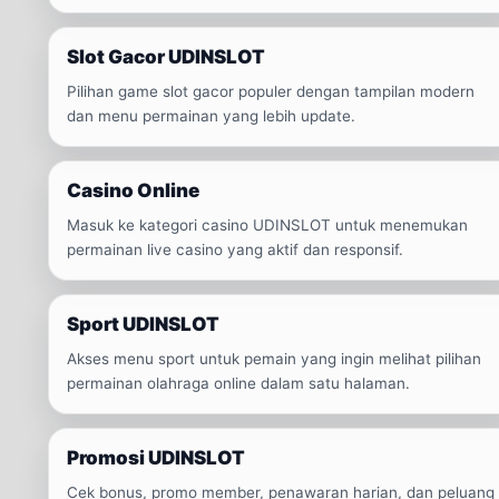
Slot Gacor UDINSLOT
Pilihan game slot gacor populer dengan tampilan modern
dan menu permainan yang lebih update.
Casino Online
Masuk ke kategori casino UDINSLOT untuk menemukan
permainan live casino yang aktif dan responsif.
Sport UDINSLOT
Akses menu sport untuk pemain yang ingin melihat pilihan
permainan olahraga online dalam satu halaman.
Promosi UDINSLOT
Cek bonus, promo member, penawaran harian, dan peluang