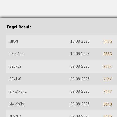
Togel Result
08-2026
TOTO WUHAN
1
2575
08-2026
8556
08-2026
3764
08-2026
2057
08-2026
7137
08-2026
8548
08-2026
6135