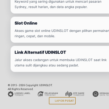
Keyword yang sering digunakan untuk mencari pasaran
Sydney, result harian, dan data angka populer.
Slot Online
Akses game slot online UDINSLOT dengan pilihan permaina
ringan, cepat, dan mobile.
Link Alternatif UDINSLOT
Jalur akses cadangan untuk membuka UDINSLOT saat link
utama sulit dijangkau atau sedang padat.
© 2015 - 2026 Copyright UDINSLOT.
All Rights Reserved.
LAPOR PUSAT