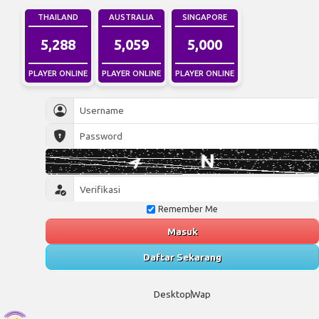
THAILAND
AUSTRALIA
SINGAPORE
5,288
5,059
5,000
PLAYER ONLINE
PLAYER ONLINE
PLAYER ONLINE
Remember Me
Masuk
Daftar Sekarang
Desktop
Wap