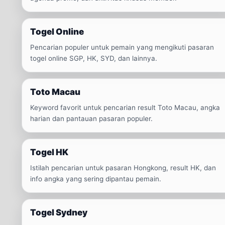
Togel Online
Pencarian populer untuk pemain yang mengikuti pasaran
togel online SGP, HK, SYD, dan lainnya.
Toto Macau
Keyword favorit untuk pencarian result Toto Macau, angka
harian dan pantauan pasaran populer.
Togel HK
Istilah pencarian untuk pasaran Hongkong, result HK, dan
info angka yang sering dipantau pemain.
Togel Sydney