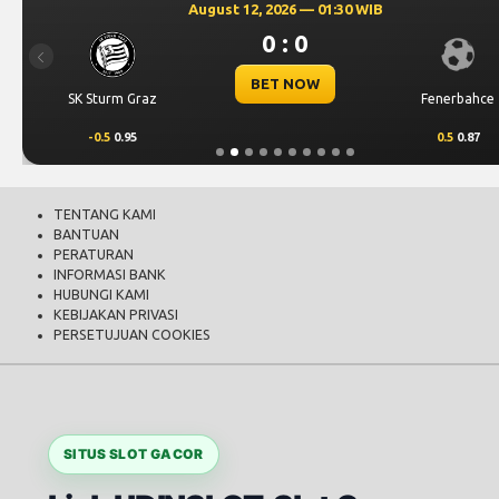
August 12, 2026 — 01:30 WIB
0 : 0
Previous
BET NOW
SK Sturm Graz
Fenerbahce
-0.5
0.95
0.5
0.87
TENTANG KAMI
BANTUAN
PERATURAN
INFORMASI BANK
HUBUNGI KAMI
KEBIJAKAN PRIVASI
PERSETUJUAN COOKIES
SITUS SLOT GACOR