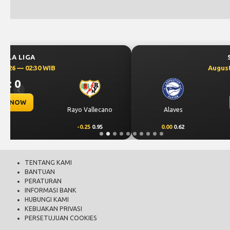
SPAIN LA LIGA
August 16, 2026 — 00:30 WIB
0 : 0
Previous
BET NOW
Alaves
Getafe
0.00
0.62
0.00
-0.72
TENTANG KAMI
BANTUAN
PERATURAN
INFORMASI BANK
HUBUNGI KAMI
KEBIJAKAN PRIVASI
PERSETUJUAN COOKIES