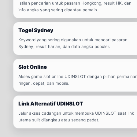
Istilah pencarian untuk pasaran Hongkong, result HK, dan
info angka yang sering dipantau pemain.
Togel Sydney
Keyword yang sering digunakan untuk mencari pasaran
Sydney, result harian, dan data angka populer.
Slot Online
Akses game slot online UDINSLOT dengan pilihan permaina
ringan, cepat, dan mobile.
Link Alternatif UDINSLOT
Jalur akses cadangan untuk membuka UDINSLOT saat link
utama sulit dijangkau atau sedang padat.