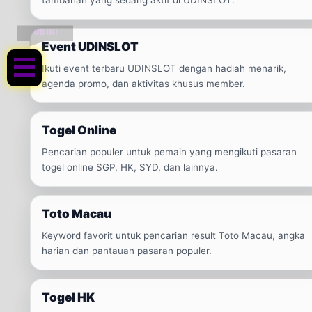
tambahan yang sedang aktif di UDINSLOT.
UDIN!
Event UDINSLOT
Ikuti event terbaru UDINSLOT dengan hadiah menarik,
agenda promo, dan aktivitas khusus member.
Togel Online
Pencarian populer untuk pemain yang mengikuti pasaran
togel online SGP, HK, SYD, dan lainnya.
Toto Macau
Keyword favorit untuk pencarian result Toto Macau, angka
harian dan pantauan pasaran populer.
Togel HK