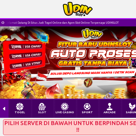
Selamat Datang Di Situs Judi Togel Online dan Agen Slot Online Terpercaya UDINSLOT
TOGEL
SLOT
LIVE CASINO
SPORT
ARCADE
SABU
PILIH SERVER DI BAWAH UNTUK BERPINDAH S
!!