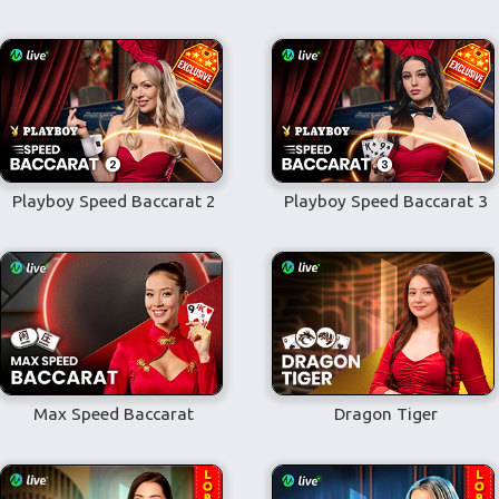
Playboy Speed Baccarat 2
Playboy Speed Baccarat 3
Max Speed Baccarat
Dragon Tiger