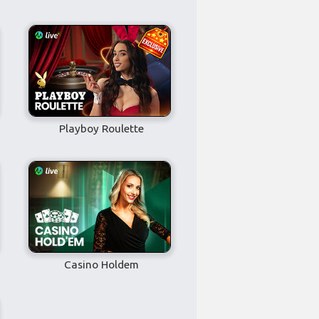
Playboy Roulette
Casino Holdem