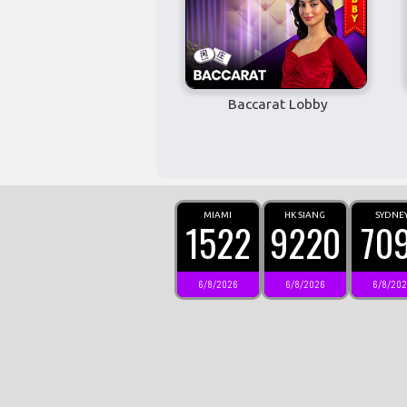
Baccarat Lobby
MIAMI
HK SIANG
SYDNE
1522
9220
70
6/8/2026
6/8/2026
6/8/20