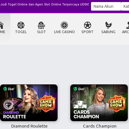
s Judi Togel Online dan Agen Slot Online Terpercaya UDINSLOT
ME
TOGEL
SLOT
LIVE CASINO
SPORT
SABUNG
ARC
Diamond Roulette
Cards Champion