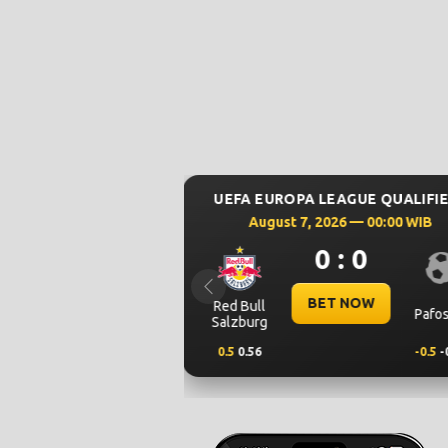
E-FOOTBALL F24 INTERNATIO
FRIENDLY
August 7, 2026 — 02:45 WIB
1 : 3
Previous
BET NOW
e-Italy
e-Wa
0.00
0.32
0.00
-