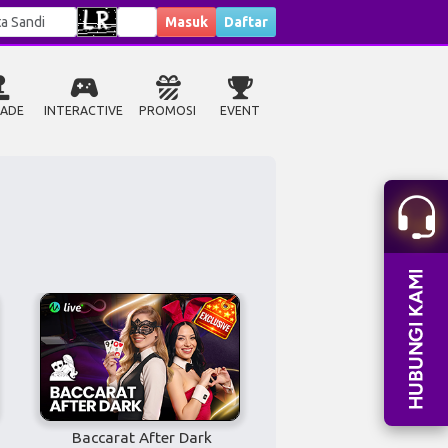
Masuk
Daftar
ADE
INTERACTIVE
PROMOSI
EVENT
Baccarat After Dark