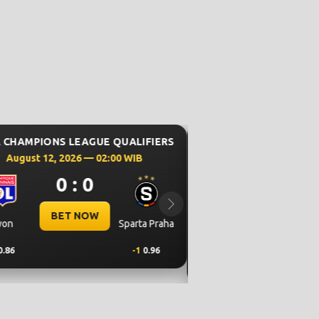
FOOTBALL F24 INTERNATIONAL
FRIENDLY
August 7, 2026 — 04:00 WIB
0 : 0
Next
BET NOW
ngland
e-Finland
5
0.70
-1.75
-0.94