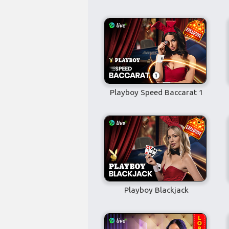
Playboy Speed Baccarat 1
Playboy Blackjack