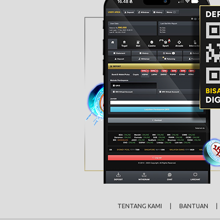
TENTANG KAMI
|
BANTUAN
|