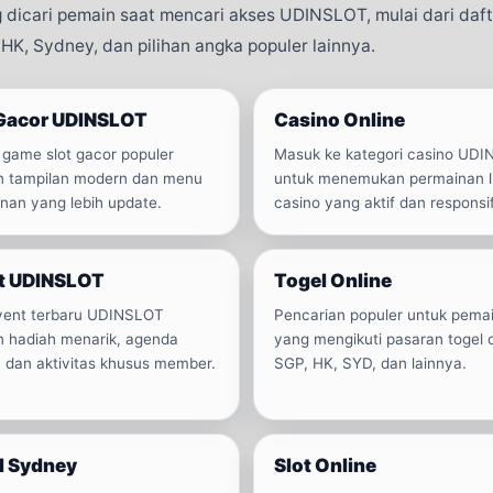
g dicari pemain saat mencari akses UDINSLOT, mulai dari daftar
HK, Sydney, dan pilihan angka populer lainnya.
 Gacor UDINSLOT
Casino Online
n game slot gacor populer
Masuk ke kategori casino UD
 tampilan modern dan menu
untuk menemukan permainan l
nan yang lebih update.
casino yang aktif dan responsif
t UDINSLOT
Togel Online
event terbaru UDINSLOT
Pencarian populer untuk pema
 hadiah menarik, agenda
yang mengikuti pasaran togel o
 dan aktivitas khusus member.
SGP, HK, SYD, dan lainnya.
l Sydney
Slot Online