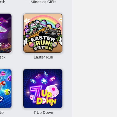
ash
Mines or Gifts
ack
Easter Run
to
7 Up Down