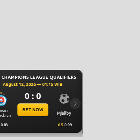
n Bonus
Virtual Tiger
t
Baccarat
OTBALL F24 ELITE CLUB FRIENDLY
August 7, 2026 — 23:30 WIB
1 : 0
Next
BET NOW
wcastle
e-Bayern
ited
Munchen
0
-0.90
0.00
0.66
arat
Bau Cua