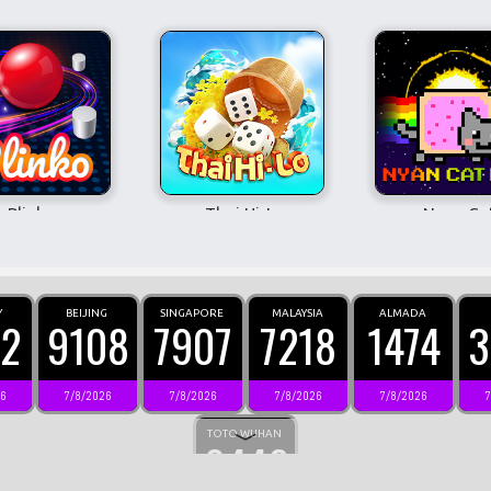
Plinko
Thai Hi-Lo
Nyan Ca
Y
BEIJING
SINGAPORE
MALAYSIA
ALMADA
12
9108
7907
7218
1474
3
26
7/8/2026
7/8/2026
7/8/2026
7/8/2026
7
TOTO WUHAN
8442
Odds HiLo
Thai Hi Lo
Lucky Whe