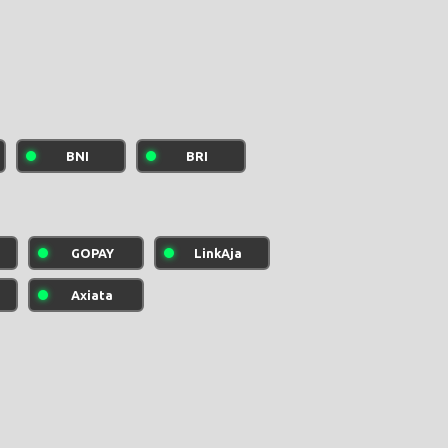
BNI
BRI
r
Pok Deng
GOPAY
LinkAja
Axiata
ice
Royal Tiger Baccarat