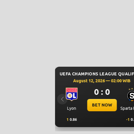
Belangkai
Bac
UEFA CHAMPIONS LEAGUE QUALIF
August 11, 2026 — 22:59 WIB
0 : 0
Previous
BET NOW
Union 
Bodo Glimt
Gill
0.75
0.82
-0.75
Virtual Domino QQ
Vir