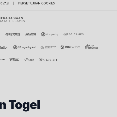
RIVASI
|
PERSETUJUAN COOKIES
rike
Zodiac Bingo
 Bingo
Burning Pearl Bingo
n Togel