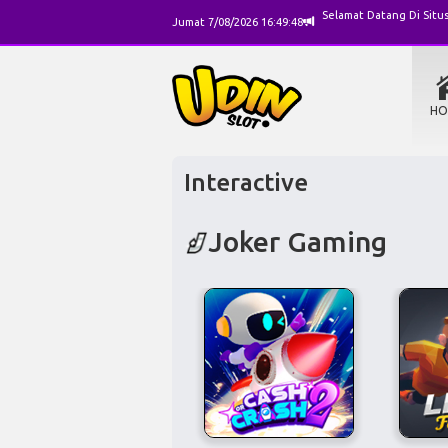
Selamat Datang Di Situ
Jumat 7/08/2026 16:49:49
HO
Interactive
Joker Gaming